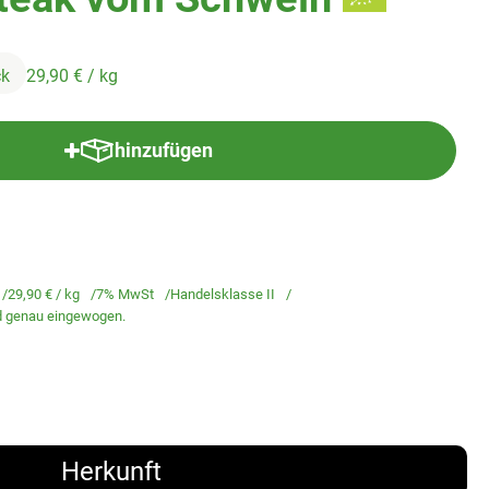
ck
29,90 €
/ kg
hinzufügen
Produkt zum Warenkorb hinzufügen
29,90 €
/ kg
7% MwSt
Handelsklasse II
rd genau eingewogen.
Herkunft