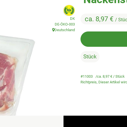
, Verband:
ca. 8,97 €
DK
/ Stü
, Kontrollstelle:
DE-ÖKO-003
Deutschland
, Herkunft:
Stück
#11003
ca. 8,97 €
/ Stück
Richtpreis,
Dieser Artikel wi