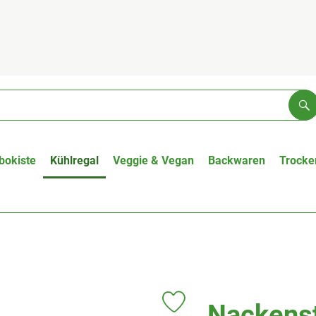
Su
bokiste
Kühlregal
Veggie & Vegan
Backwaren
Trocke
Nackens
Produkt zu Favouriten hinzufüge