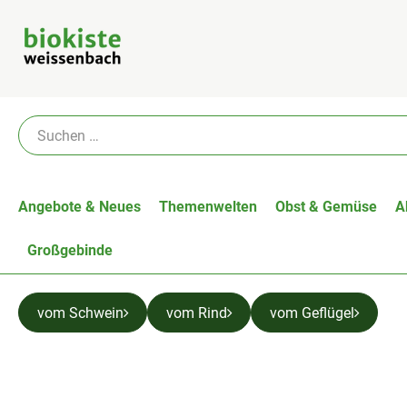
Angebote & Neues
Themenwelten
Obst & Gemüse
A
Großgebinde
vom Schwein
vom Rind
vom Geflügel