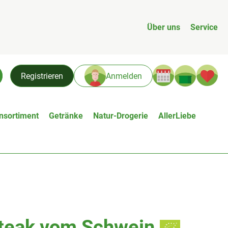
Über uns
Service
Warenk
L
Registrieren
Anmelden
chen
nsortiment
Getränke
Natur-Drogerie
AllerLiebe
teak vom Schwein
n