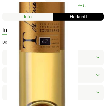
#7027
11,95 €
/ 0,375 l
23,90 €
/ l
19% MwSt
Info
Herkunft
Info
Domaine de la Rourede
Produktinformationen
Zutaten
Produktdatenblatt