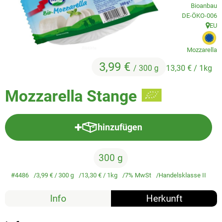
Veggie & Vegan
Bioanbau
, Kontrollstelle
DE-ÖKO-006
Backwaren
EU
, Herk
, 
Trockensortiment
Mozzarella
3,99 €
/ 300 g
13,30 €
/ 1kg
Getränke
Natur-Drogerie
Mozzarella Stange
AllerLiebe
hinzufügen
Produkt zum Warenkorb hinzufü
Großgebinde
300 g
Über uns
#4486
3,99 €
/ 300 g
13,30 €
/ 1kg
7% MwSt
Handelsklasse II
Service
Info
Herkunft