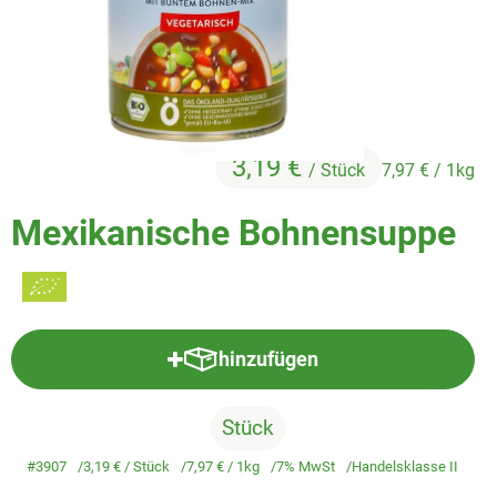
Veggie & Vegan
Backwaren
Trockensortiment
Getränke
3,19 €
/ Stück
7,97 €
/ 1kg
Natur-Drogerie
Mexikanische Bohnensuppe
AllerLiebe
Großgebinde
hinzufügen
Produkt zum Warenkorb hinzufü
Über uns
Stück
Service
#3907
3,19 €
/ Stück
7,97 €
/ 1kg
7% MwSt
Handelsklasse II