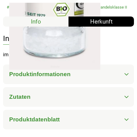
#3344
4,19 €
/ 100 g
41,90 €
/ 1kg
7% MwSt
Handelsklasse II
Info
Herkunft
Info
im Glas mit Mühlenaufsatz
Produktinformationen
Zutaten
Produktdatenblatt