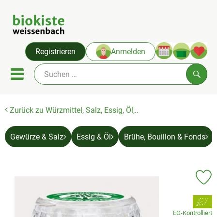
Warenko
Registrieren
Anmelden
Link
Mobiles Menu öffnen oder sc
Such
Zurück zu Würzmittel, Salz, Essig, Öl,..
Angebote & Neues
Themenwelten
Gewürze & Salz
Essig & Öl
Brühe, Bouillon & Fonds
Obst & Gemüse
Abokiste
Pr
Kühlregal
, Verband:
EG-Kontrolliert