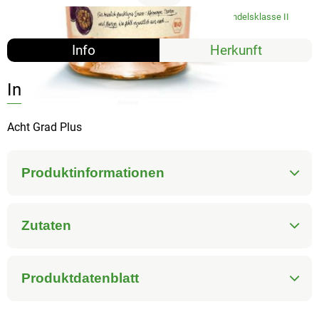
#7156
5,99 €
/ 0,75 l
7,99 €
/ l
19% MwSt
Handelsklasse II
Info
Herkunft
Info
Acht Grad Plus
Produktinformationen
Zutaten
Produktdatenblatt