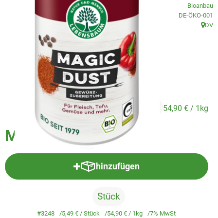
Veggie & Vegan
Bioanbau
, Kontrollstelle
DE-ÖKO-001
Backwaren
DV
, Herk
Trockensortiment
Getränke
Natur-Drogerie
5,49 €
/ Stück
54,90 €
/ 1kg
AllerLiebe
Magic Dust
Großgebinde
hinzufügen
Über uns
Produkt zum Warenkorb hinzufü
Service
Stück
#3248
5,49 €
/ Stück
54,90 €
/ 1kg
7% MwSt