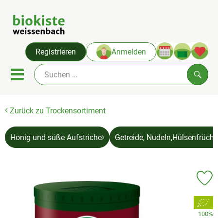
Warenko
Registrieren
Anmelden
Link
Mobiles Menu öffnen oder sc
Such
Zurück zu Trockensortiment
Angebote & Neues
Themenwelten
Honig und süße Aufstriche
Getreide, Nudeln,Hülsenfrücht
Obst & Gemüse
Abokiste
Pr
Kühlregal
, Verband:
100%