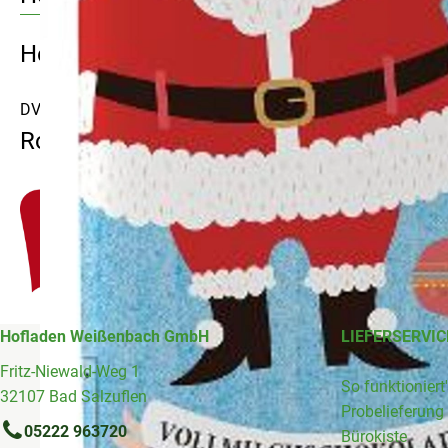
Hersteller: Rosengarten
DV
Rosengarten
Hofladen Weißenbach GmbH
LIEFERSERVIC
Fritz-Niewald-Weg 1
So funktioniert
32107 Bad Salzuflen
Probelieferung
05222 963720
Bürokiste