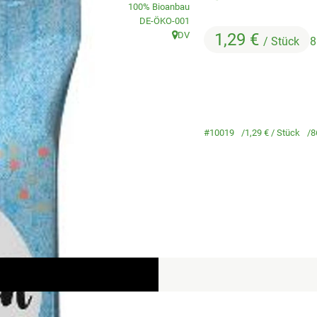
100% Bioanbau
, Kontrollstelle:
DE-ÖKO-001
DV
1,29 €
/ Stück
8
, Herkunft:
#10019
1,29 €
/ Stück
8