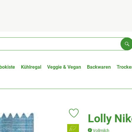
Su
bokiste
Kühlregal
Veggie & Vegan
Backwaren
Trocke
Lolly Ni
Produkt zu Favouriten hinzufüge
, Verband:
Vollmilch