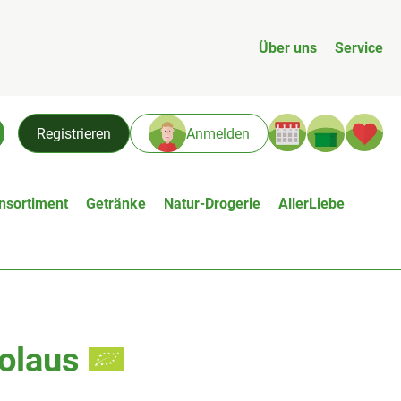
Über uns
Service
Warenk
L
Registrieren
Anmelden
chen
nsortiment
Getränke
Natur-Drogerie
AllerLiebe
kolaus
n