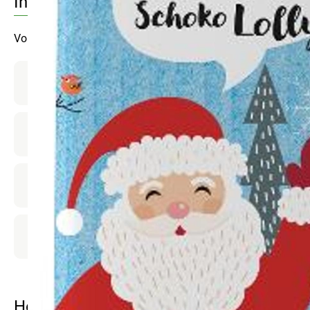
Info
Vollmilch
Produktinformationen
Zutaten
Nährwert-Info
Produktdatenblatt
Herkunft