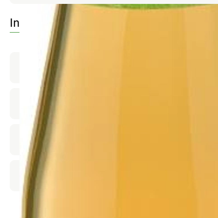
Info
Produktinformationen
Zutaten
Nährwert-Info
Produktdatenblatt