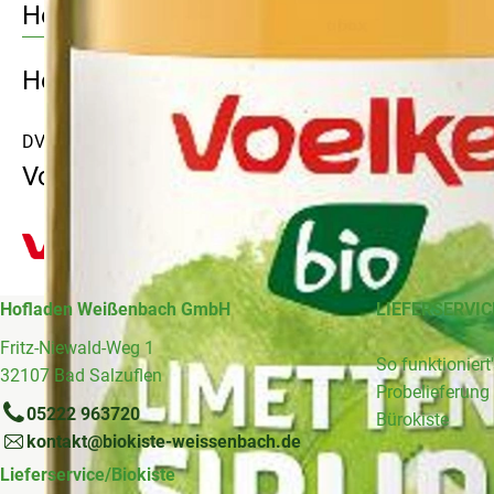
Herkunft
Hersteller: VOE
DV
Voelkel
Hofladen Weißenbach GmbH
LIEFERSERVIC
Fritz-Niewald-Weg 1
So funktioniert
32107 Bad Salzuflen
Probelieferung
05222 963720
Bürokiste
kontakt@biokiste-weissenbach.de
Lieferservice/Biokiste