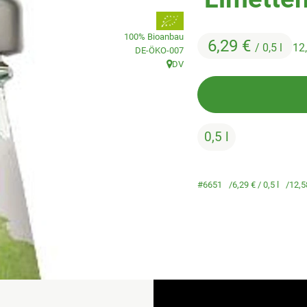
, Verband:
100% Bioanbau
6,29 €
/ 0,5 l
12
, Kontrollstelle:
DE-ÖKO-007
DV
, Herkunft:
0,5 l
#6651
6,29 €
/ 0,5 l
12,5