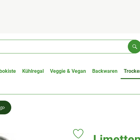
Su
bokiste
Kühlregal
Veggie & Vegan
Backwaren
Trocke
up
Limetten
Produkt zu Favouriten hinzufüge