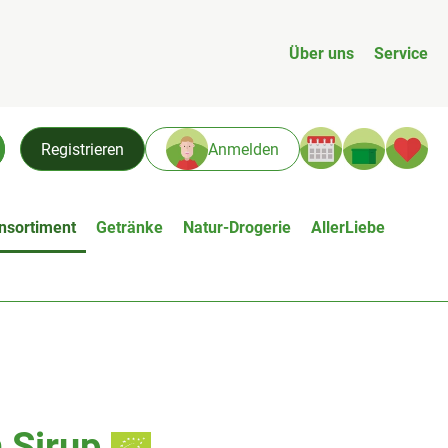
Über uns
Service
Warenk
L
Registrieren
Anmelden
chen
nsortiment
Getränke
Natur-Drogerie
AllerLiebe
 Sirup
n