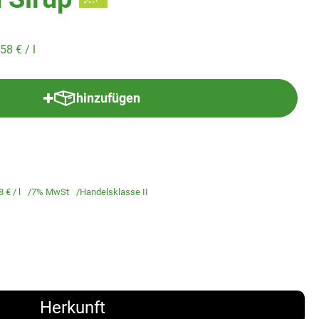
,58 €
/ l
hinzufügen
Produkt zum Warenkorb hinzufügen
8 €
/ l
7% MwSt
Handelsklasse II
Herkunft