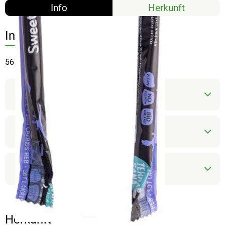
Info
Herkunft
Info
56 g
Produktinformationen
Zutaten
Produktdatenblatt
Herkunft