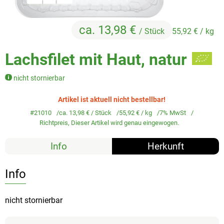
Veggie & Vegan
Backwaren
ca. 13,98 €
/ Stück
55,92 €
/ kg
Trockensortiment
Lachsfilet mit Haut, natur
Getränke
nicht stornierbar
Natur-Drogerie
Artikel ist aktuell nicht bestellbar!
AllerLiebe
#21010
ca. 13,98 €
/ Stück
55,92 €
/ kg
7% MwSt
Richtpreis,
Dieser Artikel wird genau eingewogen.
Großgebinde
Info
Herkunft
Info
Über uns
Service
nicht stornierbar