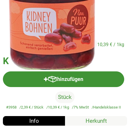
Veggie & Vegan
Backwaren
Trockensortiment
Getränke
2,39 €
/ Stück
10,39 €
/ 1kg
Natur-Drogerie
Kidney Bohnen
AllerLiebe
Großgebinde
hinzufügen
Produkt zum Warenkorb hinzufü
Stück
Über uns
#3958
2,39 €
/ Stück
10,39 €
/ 1kg
7% MwSt
Handelsklasse II
Service
Info
Herkunft