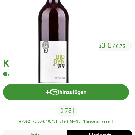
Veggie & Vegan
Backwaren
Trockensortiment
Getränke
8,50 €
/ 0,75 l
Natur-Drogerie
Kessello Rotwein 2021
AllerLiebe
eignet sich perfekt zur Herstellung von Glühwein
Großgebinde
hinzufügen
Produkt zum Warenkorb hinzufü
Über uns
0,75 l
Service
#7092
8,50 €
/ 0,75 l
19% MwSt
Handelsklasse II