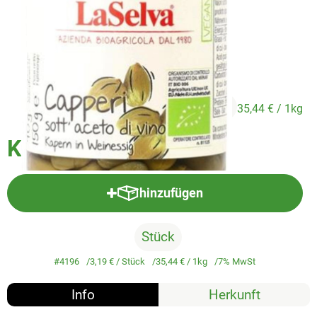
Veggie & Vegan
Backwaren
Trockensortiment
Getränke
3,19 €
/ Stück
35,44 €
/ 1kg
Natur-Drogerie
Kapern in Essig
AllerLiebe
Großgebinde
hinzufügen
Produkt zum Warenkorb hinzufü
Stück
Über uns
#4196
3,19 €
/ Stück
35,44 €
/ 1kg
7% MwSt
Service
Info
Herkunft