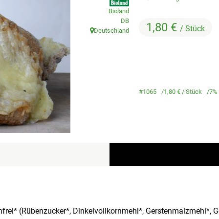
Bioland
, Kontrollstelle:
DB
1,80 €
/ Stück
Deutschland
, Herkunft:
#1065
1,80 €
/ Stück
7%
frei* (Rübenzucker*, Dinkelvollkornmehl*, Gerstenmalzmehl*, Ge