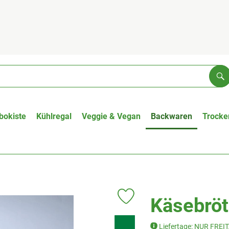
Su
bokiste
Kühlregal
Veggie & Vegan
Backwaren
Trocke
Käsebröt
Produkt zu Favouriten hinzufüge
, Verband:
Liefertage: NUR FREI