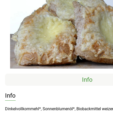
Info
Info
Dinkelvollkornmehl*, Sonnenblumenöl*, Biobackmittel weizen