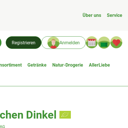
Über uns
Service
Warenk
L
Registrieren
Anmelden
chen
nsortiment
Getränke
Natur-Drogerie
AllerLiebe
chen Dinkel
n
TAG