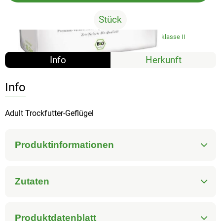
Stück
#7901
59,95 €
/ Stück
7% MwSt
Handelsklasse II
Info
Herkunft
Info
Adult Trockfutter-Geflügel
Produktinformationen
Zutaten
Produktdatenblatt