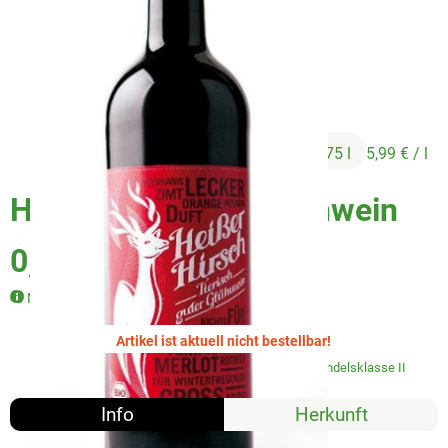
Veggie & Vegan
Backwaren
Trockensortiment
Getränke
4,49 €
/ 0,75 l
5,99 €
/ l
Natur-Drogerie
Heißer Hirsch rot Glühwein
AllerLiebe
0,75l
Großgebinde
Merlot 12,5%
Artikel ist aktuell nicht bestellbar!
Über uns
#8996
4,49 €
/ 0,75 l
5,99 €
/ l
19% MwSt
Handelsklasse II
Service
Info
Herkunft