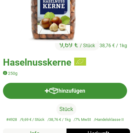
Veggie & Vegan
Backwaren
Trockensortiment
Getränke
9,69 €
/ Stück
38,76 €
/ 1kg
Natur-Drogerie
Haselnusskerne
AllerLiebe
250g
Großgebinde
hinzufügen
Produkt zum Warenkorb hinzufü
Über uns
Stück
Service
#4928
9,69 €
/ Stück
38,76 €
/ 1kg
7% MwSt
Handelsklasse II