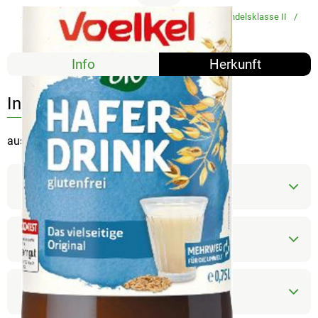
#5291
2,39 €
/ 0,75 l
3,19 €
/ l
19% MwSt
Handelsklasse II
Mehrweg
Info
Herkunft
Info
aus Deutschland, Mehrwegflasche
Produktinformationen
Zutaten
Nährwert-Info