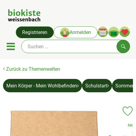
Warenko
Registrieren
Anmelden
Link
Mobiles Menu öffnen oder sc
Such
Zurück zu Themenwelten
Angebote & Neues
Themenwelten
Mein Körper - Mein Wohlbefinden
Schulstart
Sommer
Obst & Gemüse
Abokiste
Pr
Kühlregal
, Verband:
NK
, 
.