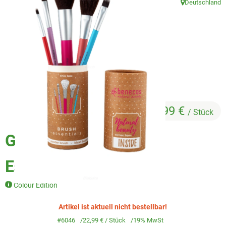
Deutschland
Veggie & Vegan
, Herkunft:
Backwaren
Trockensortiment
Getränke
Natur-Drogerie
22,99 €
/ Stück
AllerLiebe
Geschenkset Brush
Großgebinde
Essentials
Über uns
Colour Edition
Service
Artikel ist aktuell nicht bestellbar!
#6046
22,99 €
/ Stück
19% MwSt