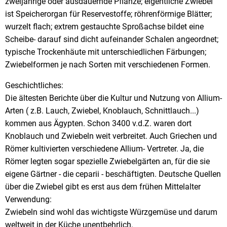
zweijährige oder ausdauernde Pflanze; eigentliche Zwiebel
ist Speicherorgan für Reservestoffe; röhrenförmige Blätter;
wurzelt flach; extrem gestauchte Sproßachse bildet eine
Scheibe- darauf sind dicht aufeinander Schalen angeordnet;
typische Trockenhäute mit unterschiedlichen Färbungen;
Zwiebelformen je nach Sorten mit verschiedenen Formen.
Geschichtliches:
Die ältesten Berichte über die Kultur und Nutzung von Allium-
Arten ( z.B. Lauch, Zwiebel, Knoblauch, Schnittlauch...)
kommen aus Ägypten. Schon 3400 v.d.Z. waren dort
Knoblauch und Zwiebeln weit verbreitet. Auch Griechen und
Römer kultivierten verschiedene Allium- Vertreter. Ja, die
Römer legten sogar spezielle Zwiebelgärten an, für die sie
eigene Gärtner - die ceparii - beschäftigten. Deutsche Quellen
über die Zwiebel gibt es erst aus dem frühen Mittelalter
Verwendung:
Zwiebeln sind wohl das wichtigste Würzgemüse und darum
weltweit in der Küche unentbehrlich.