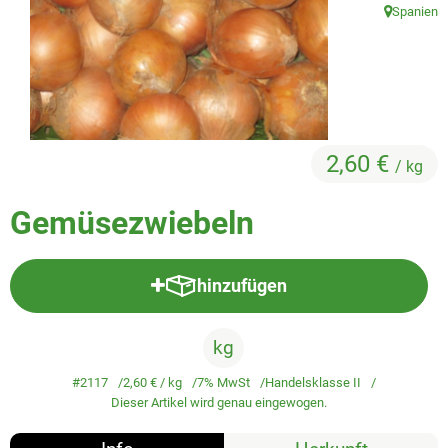
Veggie & Vegan
Spanien
, Herkunft:
Backwaren
Trockensortiment
Getränke
2,60 €
/ kg
Natur-Drogerie
Gemüsezwiebeln
AllerLiebe
Großgebinde
hinzufügen
Produkt zum Warenkorb hinzufü
kg
Über uns
#2117
2,60 €
/ kg
7% MwSt
Handelsklasse II
Service
Dieser Artikel wird genau eingewogen.