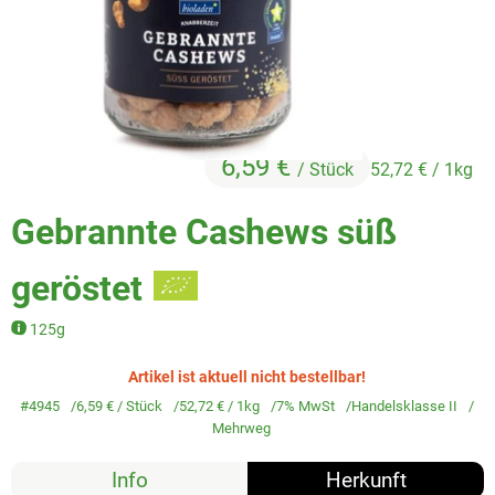
Veggie & Vegan
Backwaren
Trockensortiment
Getränke
6,59 €
/ Stück
52,72 €
/ 1kg
Natur-Drogerie
Gebrannte Cashews süß
AllerLiebe
geröstet
Großgebinde
125g
Artikel ist aktuell nicht bestellbar!
Über uns
#4945
6,59 €
/ Stück
52,72 €
/ 1kg
7% MwSt
Handelsklasse II
Service
Mehrweg
Info
Herkunft