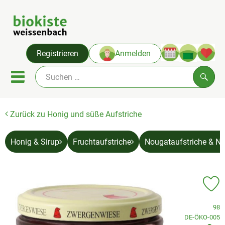
Warenko
Registrieren
Anmelden
Link
Mobiles Menu öffnen oder sc
Such
Zurück zu Honig und süße Aufstriche
Angebote & Neues
Themenwelten
Honig & Sirup
Fruchtaufstriche
Nougataufstriche & N
Obst & Gemüse
Abokiste
Pr
Kühlregal
, Verband:
98
, Kontrollstelle
DE-ÖKO-005