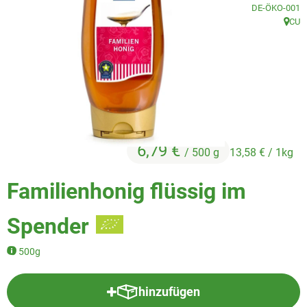
Veggie & Vegan
, Kontrollstelle
DE-ÖKO-001
CU
, Herk
Backwaren
Trockensortiment
Getränke
Natur-Drogerie
6,79 €
/ 500 g
13,58 €
/ 1kg
AllerLiebe
Familienhonig flüssig im
Großgebinde
Spender
Über uns
500g
Service
hinzufügen
Produkt zum Warenkorb hinzuf