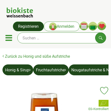
Warenko
Registrieren
Anmelden
Link
Mobiles Menu öffnen oder sc
Such
Zurück zu Honig und süße Aufstriche
Angebote & Neues
Themenwelten
Honig & Sirup
Fruchtaufstriche
Nougataufstriche & N
Obst & Gemüse
Abokiste
Pr
Kühlregal
, Verband:
EG-Kontrolliert