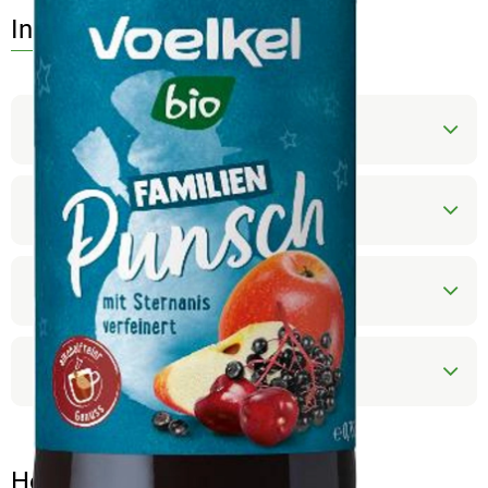
Info
Produktinformationen
Zutaten
Nährwert-Info
Produktdatenblatt
Herkunft