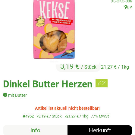
, Kontrollstelle
DE-ÖKO-006
Veggie & Vegan
DV
, Herk
Backwaren
Trockensortiment
Getränke
Natur-Drogerie
3,19 €
/ Stück
21,27 €
/ 1kg
AllerLiebe
Dinkel Butter Herzen
Großgebinde
mit Butter
Über uns
Artikel ist aktuell nicht bestellbar!
#4952
3,19 €
/ Stück
21,27 €
/ 1kg
7% MwSt
Service
Info
Herkunft