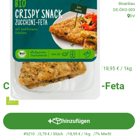
Veggie & Vegan
Bioanbau
, Kontrollstelle
DE-ÖKO-003
Backwaren
DV
, Herk
Trockensortiment
Getränke
Natur-Drogerie
3,79 €
/ Stück
18,95 €
/ 1kg
AllerLiebe
Crispy Snack Zucchini-Feta
Großgebinde
Über uns
Service
hinzufügen
Produkt zum Warenkorb hinzuf
#5210
3,79 €
/ Stück
18,95 €
/ 1kg
7% MwSt