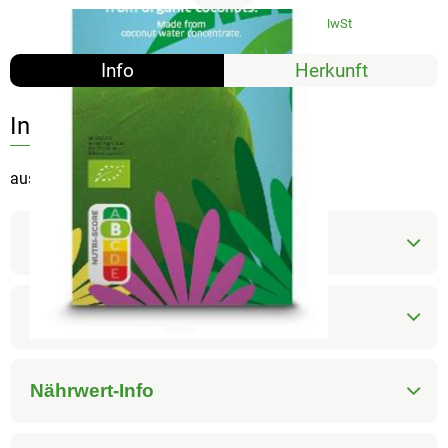
#5309
3,95 €
/ Stück
3,95 €
/ l
19% MwSt
Info
Herkunft
Info
aus Kokoswasserkonzentrat
Produktinformationen
Zutaten
Nährwert-Info