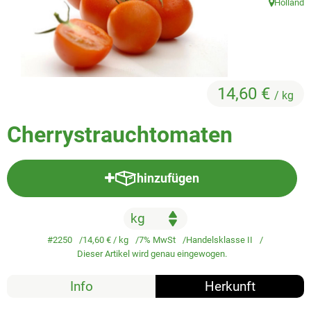
Holland
Veggie & Vegan
, Herkunft:
Backwaren
Trockensortiment
14,60 €
/ kg
Getränke
Natur-Drogerie
Cherrystrauchtomaten
AllerLiebe
hinzufügen
Produkt zum Warenkorb hinzufü
Großgebinde
Über uns
#2250
14,60 €
/ kg
7% MwSt
Handelsklasse II
Dieser Artikel wird genau eingewogen.
Service
Info
Herkunft