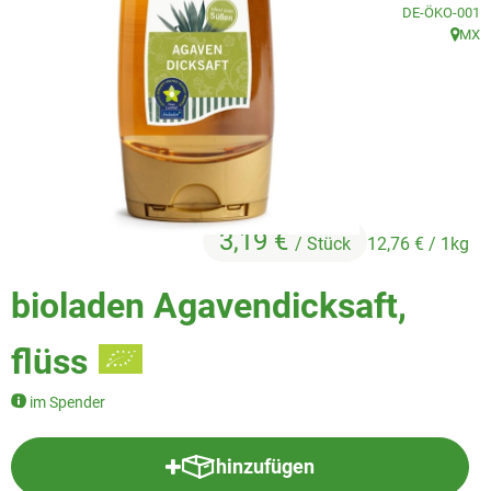
Veggie & Vegan
, Kontrollstelle
DE-ÖKO-001
MX
, Herku
Backwaren
Trockensortiment
Getränke
Natur-Drogerie
3,19 €
/ Stück
12,76 €
/ 1kg
AllerLiebe
bioladen Agavendicksaft,
Großgebinde
flüss
Über uns
im Spender
Service
hinzufügen
Produkt zum Warenkorb hinzufü