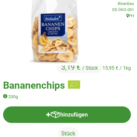
Veggie & Vegan
Bioanbau
, Kontrollstelle
DE-ÖKO-001
Backwaren
PH
, Herk
Trockensortiment
Getränke
Natur-Drogerie
3,19 €
/ Stück
15,95 €
/ 1kg
AllerLiebe
Bananenchips
Großgebinde
200g
Über uns
hinzufügen
Produkt zum Warenkorb hinzufü
Service
Stück