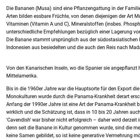
Die Bananen (Musa) sind eine Pflanzengattung in der Familie
Arten bilden essbare Früchte, von denen diejenigen der Art 
Vitaminen (Vitamin A und C), Mineralstoffen (insbes. Phospho
unterschiedliche Empfehlungen bezüglich einer Lagerung v
Die Banane stammt ursprünglich aus der südostasiatischen I
Indonesien aus besiedelten und die auch den Reis nach Mad
Von den Kanarischen Inseln, wo die Spanier sie angepflanzt h
Mittelamerika.
Bis in die 1960er Jahre war die Hauptsorte für den Export di
Monokulturen wurde durch die Panama-Krankheit derart erschwer
Anfang der 1990er Jahre ist eine Art der Panama-Krankheit be
wirklich und die Schätzung ist, dass in 10 bis 20 Jahren au
'Cavendish' war bisher nicht erfolgreich – daher wird derzei
denn seit die Banane in Kultur genommen wurde, sind die me
keine Samen gebildet, so ist keine generative Vermehrung mö