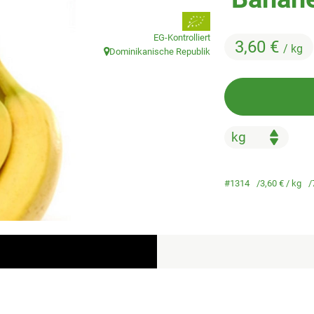
, Verband:
EG-Kontrolliert
3,60 €
/ kg
Dominikanische Republik
, Herkunft:
#1314
3,60 €
/ kg