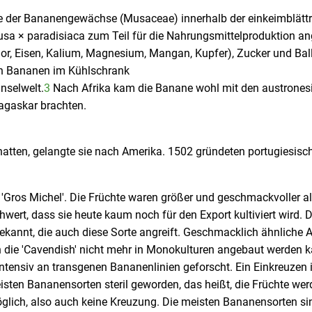
 der Bananengewächse (Musaceae) innerhalb der einkeimblättrig
Musa × paradisiaca zum Teil für die Nahrungsmittelproduktion an
r, Eisen, Kalium, Magnesium, Mangan, Kupfer), Zucker und Ballas
on Bananen im Kühlschrank
nselwelt.
3
Nach Afrika kam die Banane wohl mit den austrones
agaskar brachten.
atten, gelangte sie nach Amerika. 1502 gründeten portugiesische
e 'Gros Michel'. Die Früchte waren größer und geschmackvoller a
t, dass sie heute kaum noch für den Export kultiviert wird. Derz
kannt, die auch diese Sorte angreift. Geschmacklich ähnliche Al
ch die 'Cavendish' nicht mehr in Monokulturen angebaut werden 
t intensiv an transgenen Bananenlinien geforscht. Ein Einkreuzen
isten Bananensorten steril geworden, das heißt, die Früchte w
glich, also auch keine Kreuzung. Die meisten Bananensorten sind