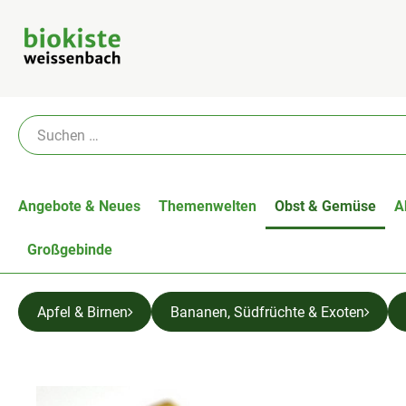
Angebote & Neues
Themenwelten
Obst & Gemüse
A
Großgebinde
Apfel & Birnen
Bananen, Südfrüchte & Exoten