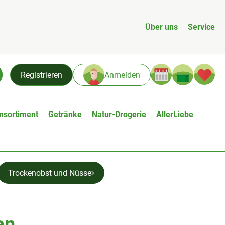
Über uns
Service
Warenk
L
Registrieren
Anmelden
chen
nsortiment
Getränke
Natur-Drogerie
AllerLiebe
Trockenobst und Nüsse
en
zufügen