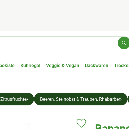
Su
bokiste
Kühlregal
Veggie & Vegan
Backwaren
Trocke
Zitrusfrüchte
Beeren, Steinobst & Trauben, Rhabarber
Banan
Produkt zu Favouriten hin