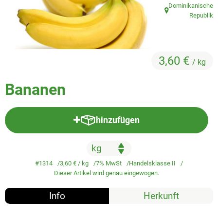
Veggie & Vegan
Dominikanische
, Herkunft:
Republik
Backwaren
Trockensortiment
3,60 €
/ kg
Getränke
Bananen
Natur-Drogerie
AllerLiebe
hinzufügen
Produkt zum Warenkorb hinzufü
Großgebinde
#1314
3,60 €
/ kg
7% MwSt
Handelsklasse II
Über uns
Dieser Artikel wird genau eingewogen.
Service
Info
Herkunft