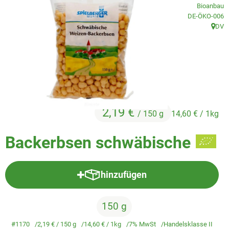
Veggie & Vegan
Bioanbau
, Kontrollstelle
DE-ÖKO-006
Backwaren
DV
, Herk
Trockensortiment
Getränke
Natur-Drogerie
2,19 €
/ 150 g
14,60 €
/ 1kg
AllerLiebe
Backerbsen schwäbische
Großgebinde
hinzufügen
Über uns
Produkt zum Warenkorb hinzufü
Service
150 g
#1170
2,19 €
/ 150 g
14,60 €
/ 1kg
7% MwSt
Handelsklasse II