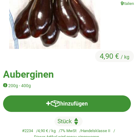
Veggie & Vegan
Italien
, Herkunft
Backwaren
Trockensortiment
Getränke
4,90 €
Natur-Drogerie
/ kg
AllerLiebe
Auberginen
Großgebinde
200g - 400g
hinzufügen
Über uns
Produkt zum Warenkorb hinzufü
Service
#2234
4,90 €
/ kg
7% MwSt
Handelsklasse II
Dieser Artikel wird genau eingewogen.