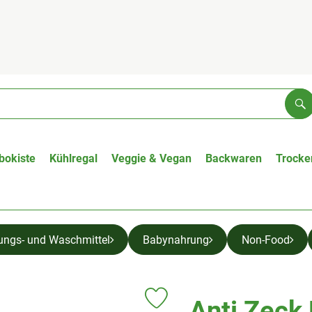
Su
bokiste
Kühlregal
Veggie & Vegan
Backwaren
Trocke
ungs- und Waschmittel
Babynahrung
Non-Food
Anti Zeck
Produkt zu Favouriten hinzufügen