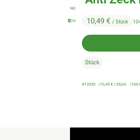
, Verband:
NG
, Kontrollstelle:
.
10,49 €
DV
/ Stück
10
, Herkunft:
Stück
#12035
10,49 €
/ Stück
104,