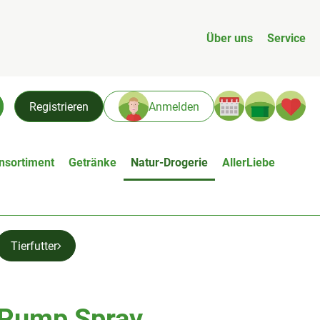
Über uns
Service
Warenk
L
Registrieren
Anmelden
chen
nsortiment
Getränke
Natur-Drogerie
AllerLiebe
Tierfutter
 Pump Spray