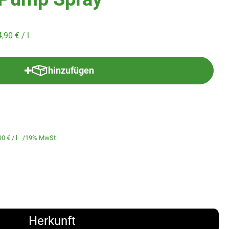
4,90 €
/ l
hinzufügen
Produkt zum Warenkorb hinzufügen
90 €
/ l
19% MwSt
Herkunft