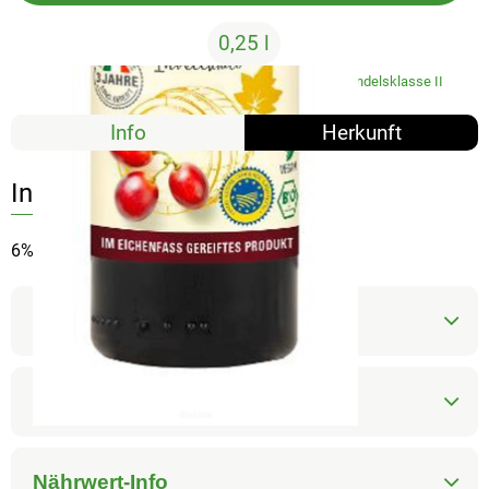
0,25 l
#3459
9,59 €
/ 0,25 l
38,36 €
/ l
7% MwSt
Handelsklasse II
Info
Herkunft
Info
6% Säure
Produktinformationen
Zutaten
Nährwert-Info