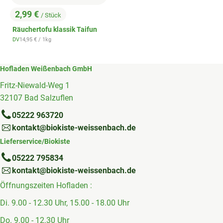
2,99 €
/ Stück
, Preis:
Räuchertofu klassik Taifun
, Referenzpreis:
DV
14,95 €
/ 1kg
, Herkunft:
Hofladen Weißenbach GmbH
Fritz-Niewald-Weg 1
32107 Bad Salzuflen
05222 963720
kontakt@biokiste-weissenbach.de
Lieferservice/Biokiste
05222 795834
kontakt@biokiste-weissenbach.de
Öffnungszeiten Hofladen :
Di. 9.00 - 12.30 Uhr, 15.00 - 18.00 Uhr
Do. 9.00 - 12.30 Uhr