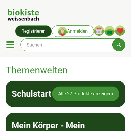
Warenko
Registrieren
Anmelden
Link
Mobiles Menu öffnen oder sc
Such
Themenwelten
Angebote & Neues
Themenwelten
Schulstart
Alle 27 Produkte anzeigen
Obst & Gemüse
Abokiste
Kühlregal
Mein Körper - Mein