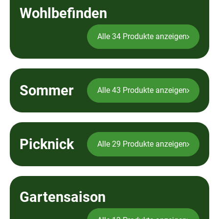
Veggie & Vegan
Wohlbefinden
Backwaren
Alle 34 Produkte anzeigen
Trockensortiment
Getränke
Sommer
Natur-Drogerie
Alle 43 Produkte anzeigen
AllerLiebe
Großgebinde
Picknick
Alle 29 Produkte anzeigen
Über uns
Service
Gartensaison