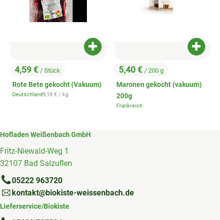
Produkt zum Warenkorb hinzufügen
Produk
4,59 €
5,40 €
/ Stück
/ 200 g
, Preis:
, Preis:
Rote Bete gekocht (Vakuum)
Maronen gekocht (vakuum)
, Referenzpreis:
Deutschland
9,18 €
/ kg
200g
, Herkunft:
Frankreich
, Herkunft:
Hofladen Weißenbach GmbH
Fritz-Niewald-Weg 1
32107 Bad Salzuflen
05222 963720
kontakt@biokiste-weissenbach.de
Lieferservice/Biokiste