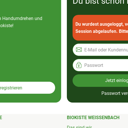
Du bist schon
 im Handumdrehen und
Du wurdest ausgeloggt, ve
okiste!
Session abgelaufen. Bitte
Jetzt einlo
registrieren
Passwort ve
E
BIOKISTE WEISSENBACH
Das sind wir