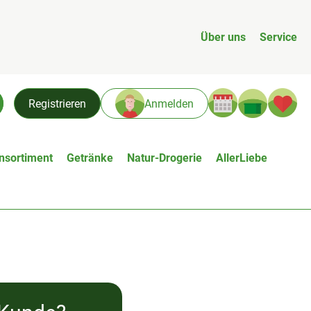
Über uns
Service
Warenk
L
Registrieren
Anmelden
chen
nsortiment
Getränke
Natur-Drogerie
AllerLiebe